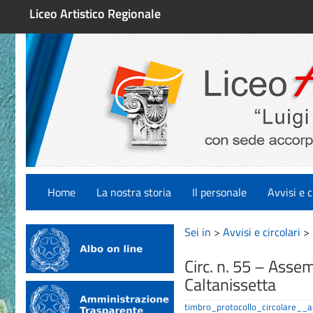
Liceo Artistico Regionale
Home
La nostra storia
Il personale
Avvisi e c
Sei in
>
Avvisi e circolari
>
Circ. n. 55 – Asse
Caltanissetta
timbro_protocollo_circolare_