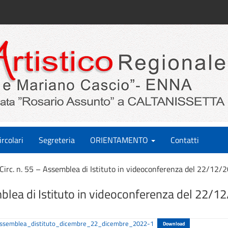
ircolari
Segreteria
ORIENTAMENTO
Contatti
Circ. n. 55 – Assemblea di Istituto in videoconferenza del 22/12/
mblea di Istituto in videoconferenza del 22/1
_assemblea_distituto_dicembre_22_dicembre_2022-1
Download