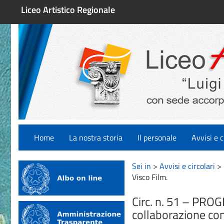
Liceo Artistico Regionale
Home
La nostra storia
Il personale
Avvisi e c
Sei in
>
Avvisi e circolari
>
Visco Film.
Circ. n. 51 – PROG
collaborazione con