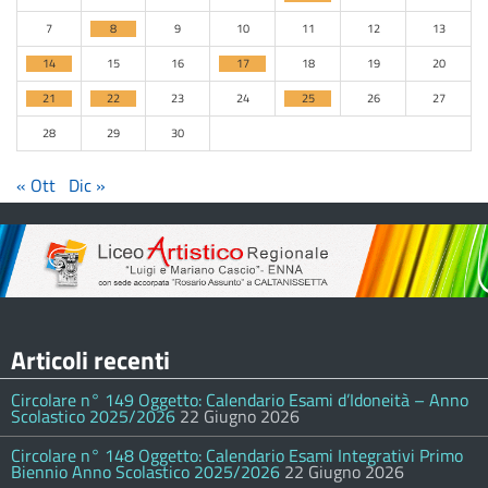
7
8
9
10
11
12
13
14
15
16
17
18
19
20
21
22
23
24
25
26
27
28
29
30
« Ott
Dic »
Articoli recenti
Circolare n° 149 Oggetto: Calendario Esami d’Idoneità – Anno
Scolastico 2025/2026
22 Giugno 2026
Circolare n° 148 Oggetto: Calendario Esami Integrativi Primo
Biennio Anno Scolastico 2025/2026
22 Giugno 2026