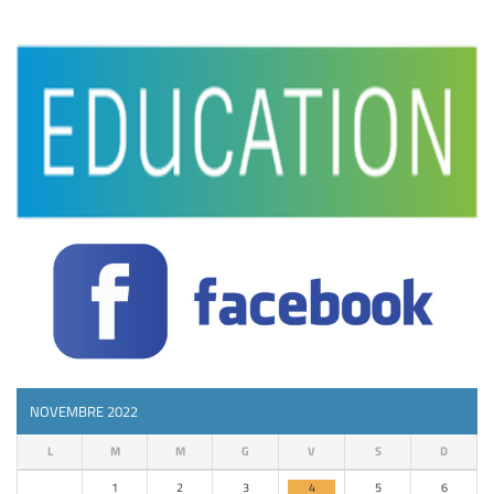
NOVEMBRE 2022
L
M
M
G
V
S
D
1
2
3
4
5
6