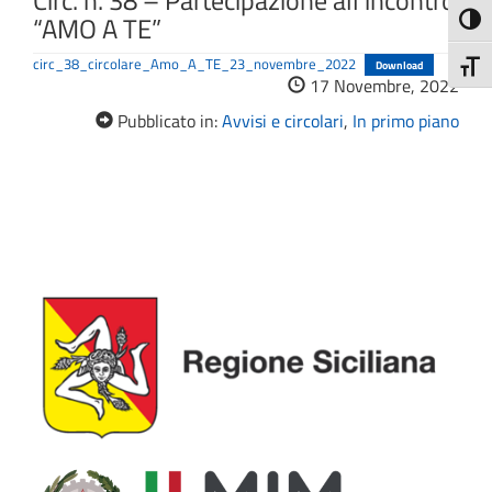
Circ. n. 38 – Partecipazione all’incontro
“AMO A TE”
Attiva
circ_38_circolare_Amo_A_TE_23_novembre_2022
Download
Attiv
17 Novembre, 2022
Pubblicato in:
Avvisi e circolari
,
In primo piano