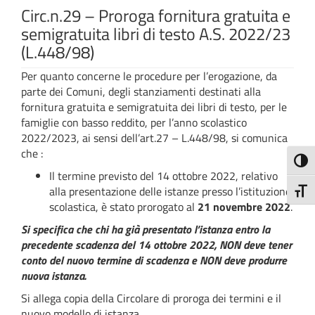
Circ.n.29 – Proroga fornitura gratuita e
semigratuita libri di testo A.S. 2022/23
(L.448/98)
Per quanto concerne le procedure per l’erogazione, da
parte dei Comuni, degli stanziamenti destinati alla
fornitura gratuita e semigratuita dei libri di testo, per le
famiglie con basso reddito, per l’anno scolastico
2022/2023, ai sensi dell’art.27 – L.448/98, si comunica
che :
Attiva
Il termine previsto del 14 ottobre 2022, relativo
alla presentazione delle istanze presso l’istituzione
Attiv
scolastica, è stato prorogato al
21 novembre 2022
.
Si specifica che chi ha già presentato l’istanza entro la
precedente scadenza del 14 ottobre 2022, NON deve tener
conto del nuovo termine di scadenza e NON deve produrre
nuova istanza.
Si allega copia della Circolare di proroga dei termini e il
nuovo modello di istanza.