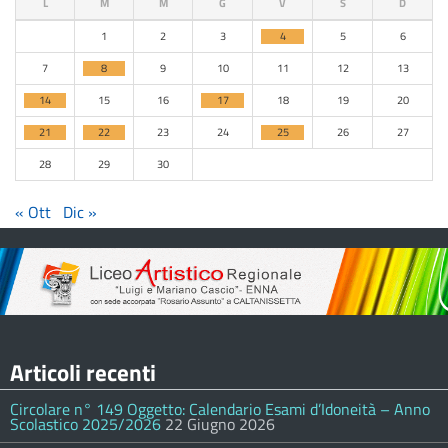
L
M
M
G
V
S
D
1
2
3
4
5
6
7
8
9
10
11
12
13
14
15
16
17
18
19
20
21
22
23
24
25
26
27
28
29
30
« Ott
Dic »
Articoli recenti
Circolare n° 149 Oggetto: Calendario Esami d’Idoneità – Anno
Scolastico 2025/2026
22 Giugno 2026