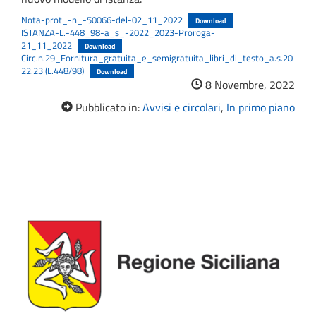
Nota-prot_-n_-50066-del-02_11_2022
Download
ISTANZA-L.-448_98-a_s_-2022_2023-Proroga-
21_11_2022
Download
Circ.n.29_Fornitura_gratuita_e_semigratuita_libri_di_testo_a.s.20
22.23 (L.448/98)
Download
8 Novembre, 2022
Pubblicato in:
Avvisi e circolari
,
In primo piano