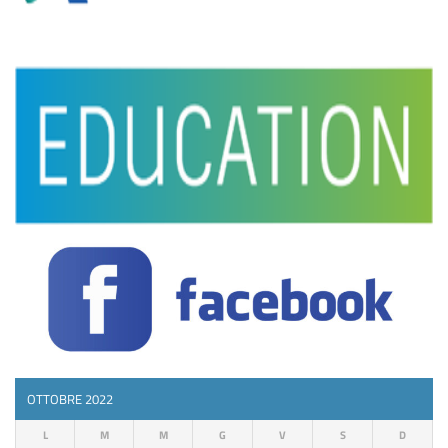
OTTOBRE 2022
L
M
M
G
V
S
D