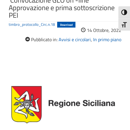
Convocazione GLO on -line
Approvazione e prima sottoscrizione
PEI
Attiva
timbro_protocollo_Circ.n.18
Download
Attiv
14 Ottobre, 2022
Pubblicato in:
Avvisi e circolari
,
In primo piano