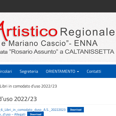
ircolari
Segreteria
ORIENTAMENTO
Contatti
Libri in comodato d’uso 2022/23
 d’uso 2022/23
._6_Libri_in_comodato_duso_A.S._20222023
Download
_d’uso – Allegati
Download