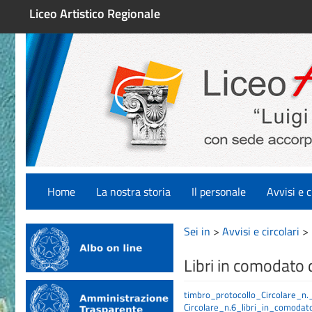
Liceo Artistico Regionale
Home
La nostra storia
Il personale
Avvisi e c
Sei in
>
Avvisi e circolari
>
Libri in comodato
timbro_protocollo_Circolare_n
Circolare_n.6_libri_in_comodato