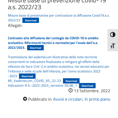
Misure base di prevenzione Covid-19
a.s. 2022/23
Misure base di prevenzione per contrastare la diffusione Covid19 a.s.
2022/23
Download
Allegati:
Attiva
Contrasto alla diffusione del contagio da COVID-19 in ambito
scolastico. Riferimenti tecnici e normativi per l’avvio dell’a.s.
Attiv
2022/2023.
Download
Trasmissione del vademecum illustrativo delle note tecniche
concernenti le indicazioni finalizzate a mitigare gli effetti delle
infezioni da Sars-CoV-2 in ambito scolastico, nei servizi educativi per
l’infanzia e nelle scuole dell’infanzia, per l’anno scolastico 2022
-2023
Download
MI_Vademecum_COVID_AS_22-23
Download
Indicazioni-A.S.-2022-2023_versione-05.08_1
Download
13 Settembre, 2022
Pubblicato in:
Avvisi e circolari
,
In primo piano