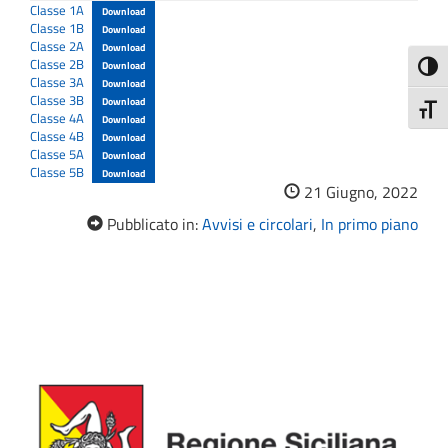
Classe 1A
Download
Classe 1B
Download
Classe 2A
Download
Classe 2B
Download
Attiva
Classe 3A
Download
Classe 3B
Download
Attiv
Classe 4A
Download
Classe 4B
Download
Classe 5A
Download
Classe 5B
Download
21 Giugno, 2022
Pubblicato in:
Avvisi e circolari
,
In primo piano