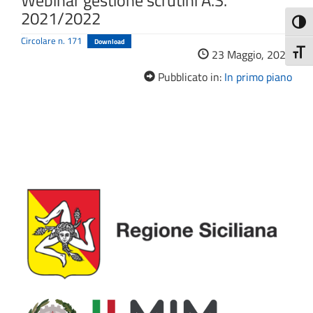
Webinar gestione scrutini A.S.
2021/2022
Attiva
Circolare n. 171
Download
Attiv
23 Maggio, 2022
Pubblicato in:
In primo piano