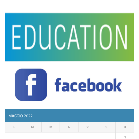
MAGGIO 2022
L
M
M
G
V
S
D
1