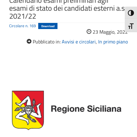
Calendario esami preliminari agli
esami di stato dei candidati esterni a.s.
2021/22
Attiva
Circolare n. 169
Download
Attiv
23 Maggio, 2022
Pubblicato in:
Avvisi e circolari
,
In primo piano