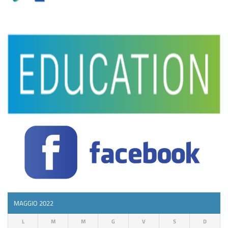
MAGGIO 2022
L
M
M
G
V
S
D