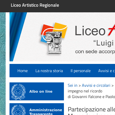
Liceo Artistico Regionale
Home
La nostra storia
Il personale
Avvisi e c
Sei in
>
Avvisi e circolari
>
impegno nel ricordo
di Giovanni Falcone e Paolo
Partecipazione alle