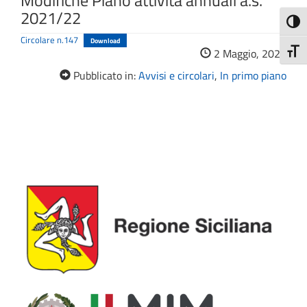
Modifiche Piano attività annuali a.s.
2021/22
Attiva
Circolare n.147
Download
Attiv
2 Maggio, 2022
Pubblicato in:
Avvisi e circolari
,
In primo piano