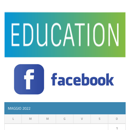
MAGGIO 2022
L
M
M
G
V
S
D
1