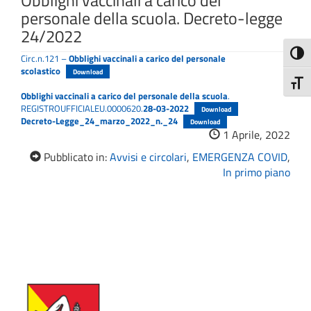
Obblighi vaccinali a carico del
personale della scuola. Decreto-legge
24/2022
Attiva
Circ.n.121 –
Obblighi vaccinali a carico del personale
scolastico
Download
Attiv
Obblighi vaccinali a carico del personale della scuola
.
REGISTROUFFICIALEU.0000620.
28-03-2022
Download
Decreto-Legge_24_marzo_2022_n._24
Download
1 Aprile, 2022
Pubblicato in:
Avvisi e circolari
,
EMERGENZA COVID
,
In primo piano