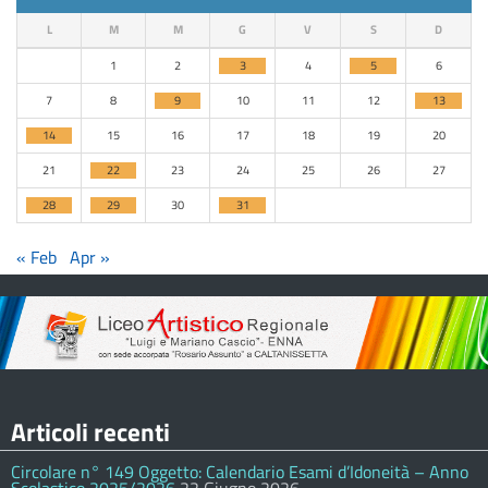
L
M
M
G
V
S
D
1
2
3
4
5
6
7
8
9
10
11
12
13
14
15
16
17
18
19
20
21
22
23
24
25
26
27
28
29
30
31
« Feb
Apr »
Articoli recenti
Circolare n° 149 Oggetto: Calendario Esami d’Idoneità – Anno