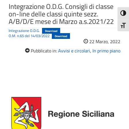
Integrazione O.D.G. Consigli di classe
on-line delle classi quinte sezz.
Attiva
A/B/D/E mese di Marzo a.s.2021/22
Attiv
Integrazione O.D.G.
Download
O.M. n.65 del 14/03/2022
Download
22 Marzo, 2022
Pubblicato in:
Avvisi e circolari
,
In primo piano