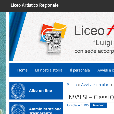
Liceo Artistico Regionale
Home
La nostra storia
Il personale
Avvisi e c
Sei in
>
Avvisi e circolari
>
INVALSI – Classi Q
Circolare n.106
Download