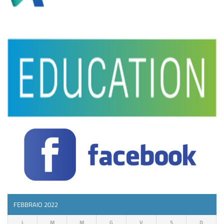
FEBBRAIO 2022
L
M
M
G
V
S
D