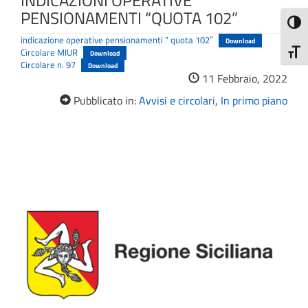
INDICAZIONI OPERATIVE
PENSIONAMENTI “QUOTA 102”
Attiva
indicazione operative pensionamenti ” quota 102″
Download
Circolare MIUR
Attiv
Download
Circolare n. 97
Download
11 Febbraio, 2022
Pubblicato in:
Avvisi e circolari
,
In primo piano