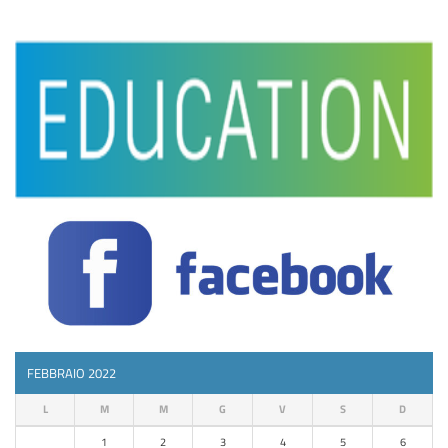
FEBBRAIO 2022
L
M
M
G
V
S
D
1
2
3
4
5
6