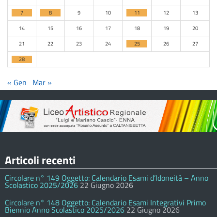
7
8
9
10
11
12
13
14
15
16
17
18
19
20
21
22
23
24
25
26
27
28
« Gen
Mar »
Articoli recenti
Circolare n° 149 Oggetto: Calendario Esami d’Idoneità – Anno
Scolastico 2025/2026
22 Giugno 2026
Circolare n° 148 Oggetto: Calendario Esami Integrativi Primo
Biennio Anno Scolastico 2025/2026
22 Giugno 2026