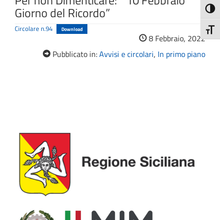
Per non Dimenticare: “ 10 Febbraio
Giorno del Ricordo”
Attiva
Circolare n.94
Download
Attiv
8 Febbraio, 2022
Pubblicato in:
Avvisi e circolari
,
In primo piano