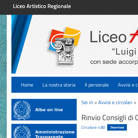
Liceo Artistico Regionale
Home
La nostra storia
Il personale
Avvisi e c
Sei in
>
Avvisi e circolari
>
Rinvio Consigli di
Circolare n.80
Download