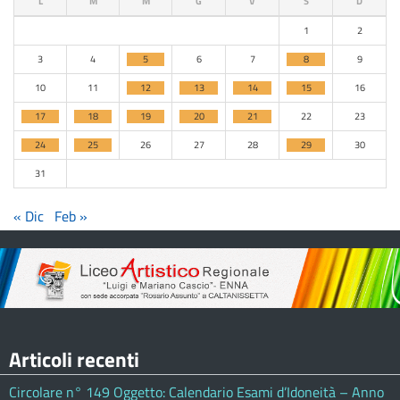
L
M
M
G
V
S
D
1
2
3
4
5
6
7
8
9
10
11
12
13
14
15
16
17
18
19
20
21
22
23
24
25
26
27
28
29
30
31
« Dic
Feb »
Articoli recenti
Circolare n° 149 Oggetto: Calendario Esami d’Idoneità – Anno