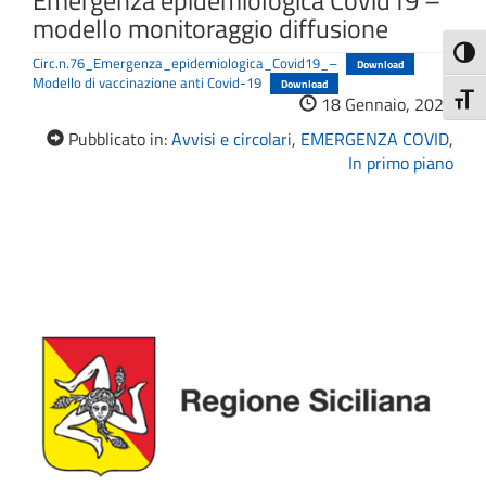
Emergenza epidemiologica Covid19 –
modello monitoraggio diffusione
Attiva
Circ.n.76_Emergenza_epidemiologica_Covid19_–
Download
Modello di vaccinazione anti Covid-19
Download
Attiv
18 Gennaio, 2022
Pubblicato in:
Avvisi e circolari
,
EMERGENZA COVID
,
In primo piano