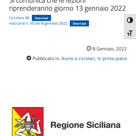
Si comunica che le lezioni
riprenderanno giorno 13 gennaio 2022
Circolare 66
Download
Attiva
nota prot n. 55 del 8 gennaio 2022
Download
Attiv
8 Gennaio, 2022
Pubblicato in:
Avvisi e circolari
,
In primo piano