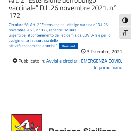
Art. 2 “Estensione dell’obbligo
vaccinale” D.L.26 novembre 2021, n°
172
Attiva
Circolare 58: Art. 2 “Estensione dell’obbligo vaccinale” D.L.26
novembre 2021, n° 172, recante: “Misure
Attiv
urgenti per il contenimento dell’epidemia da COVID-l9 e per lo
svolgimento in sicurezza delle
attività economiche e sociali”
Download
3 Dicembre, 2021
Pubblicato in:
Avvisi e circolari
,
EMERGENZA COVID
,
In primo piano