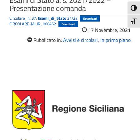
Esami di Stato a. s. 2021/2022 –
Presentazione domanda
Attiva
Circolare_n. 37:
Esami_di_Stato
21/22
Download
Attiv
CIRCOLARE-MIUR_000452
Download
17 Novembre, 2021
Pubblicato in:
Avvisi e circolari
,
In primo piano