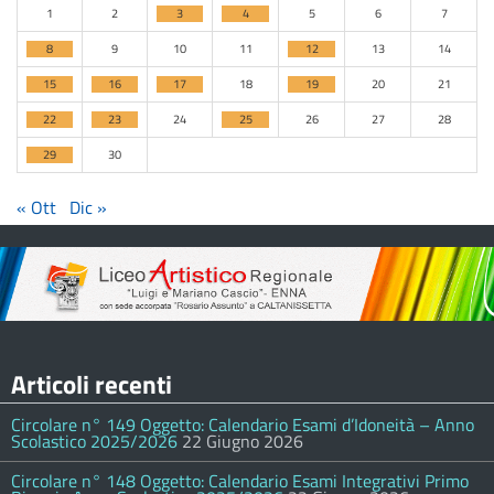
1
2
3
4
5
6
7
8
9
10
11
12
13
14
15
16
17
18
19
20
21
22
23
24
25
26
27
28
29
30
« Ott
Dic »
Articoli recenti
Circolare n° 149 Oggetto: Calendario Esami d’Idoneità – Anno
Scolastico 2025/2026
22 Giugno 2026
Circolare n° 148 Oggetto: Calendario Esami Integrativi Primo