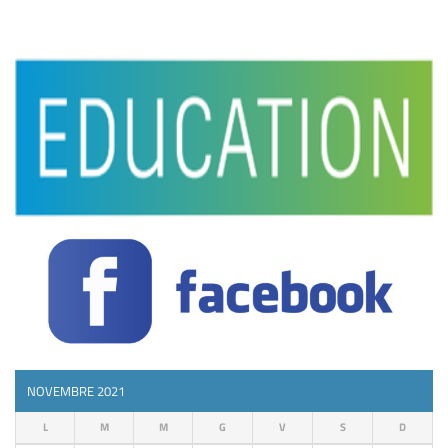
NOVEMBRE 2021
L
M
M
G
V
S
D