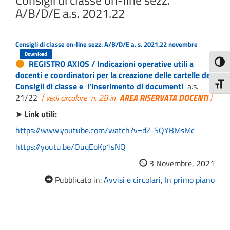
Consigli di classe on-line sezz.
A/B/D/E a.s. 2021.22
Consigli di classe on-line sezz. A/B/D/E a. s. 2021.22 novembre
Download
REGISTRO AXIOS / Indicazioni operative utili a
Attiva
docenti e coordinatori per la creazione delle cartelle dei
Attiv
Consigli di classe e l’inserimento di documenti
a.s.
21/22
( vedi circolare n. 28 in
AREA RISERVATA DOCENTI
)
➤
Link utili:
https://www.youtube.com/watch?v=dZ-SQYBMsMc
https://youtu.be/OuqEoKp1sNQ
3 Novembre, 2021
Pubblicato in:
Avvisi e circolari
,
In primo piano