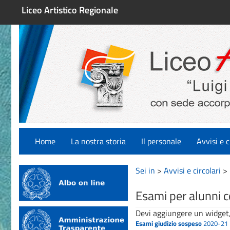
Liceo Artistico Regionale
Home
La nostra storia
Il personale
Avvisi e c
Sei in
>
Avvisi e circolari
>
Esami per alunni c
Devi aggiungere un widget,
Esami giudizio sospeso
2020-21