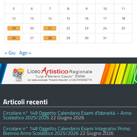
5
6
7
8
9
10
11
12
13
14
15
16
17
18
19
20
21
22
23
24
25
26
27
28
29
30
31
« Giu
Ago »
Articoli recenti
Circolare n° 149 Oggetto: Calendario Esami d’Idoneità – Anno
Scolastico 2025/2026
22 Giugno 2026
Circolare n° 148 Oggetto: Calendario Esami Integrativi Primo
Biennio Anno Scolastico 2025/2026
22 Giugno 2026