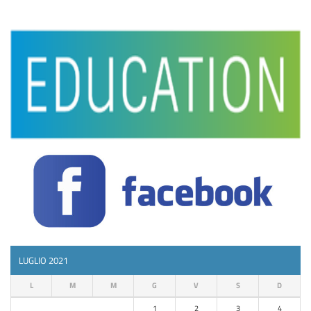
LUGLIO 2021
L
M
M
G
V
S
D
1
2
3
4