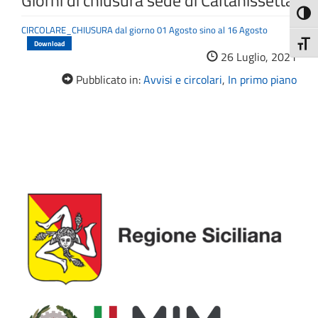
Giorni di chiusura sede di Caltanissetta
Attiva
CIRCOLARE_CHIUSURA dal giorno 01 Agosto sino al 16 Agosto
Download
Attiv
26 Luglio, 2021
Pubblicato in:
Avvisi e circolari
,
In primo piano