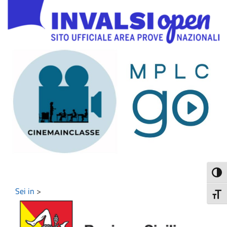
Attiva
Sei in
>
Attiv