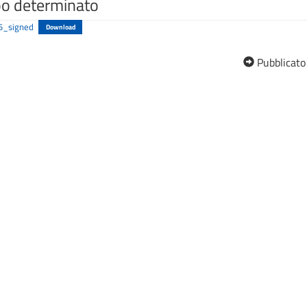
po determinato
5_signed
Download
Pubblicato