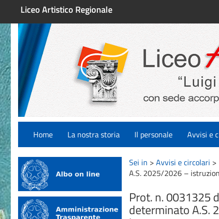
Liceo Artistico Regionale
Home
La nostra storia
Il personale
Avvisi e c
Sei in
>
Avvisi e circolari
>
A.S. 2025/2026 – istruzion
Prot. n. 0031325 
determinato A.S. 