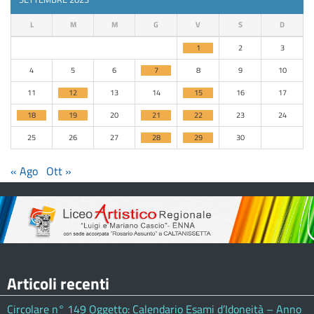
L
M
M
G
V
S
D
1
2
3
4
5
6
7
8
9
10
11
12
13
14
15
16
17
18
19
20
21
22
23
24
25
26
27
28
29
30
« Ago
Ott »
Articoli recenti
Circolare n° 149 Oggetto: Calendario Esami d’Idoneità – Anno