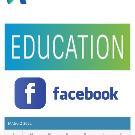
MAGGIO 2022
L
M
M
G
V
S
D