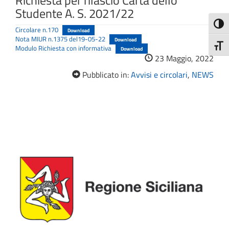
Richiesta per rilascio Carta dello
Studente A. S. 2021/22
Attiva
Circolare n.170
Download
Nota MIUR n.1375 del19-05-22
Download
Attiv
Modulo Richiesta con informativa
Download
23 Maggio, 2022
Pubblicato in:
Avvisi e circolari
,
NEWS