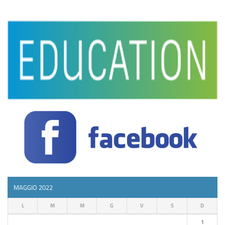
MAGGIO 2022
L
M
M
G
V
S
D
1