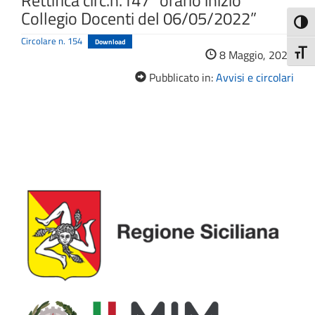
Rettifica circ.n.147 “orario inizio
Collegio Docenti del 06/05/2022”
Attiva
Circolare n. 154
Download
Attiv
8 Maggio, 2022
Pubblicato in:
Avvisi e circolari