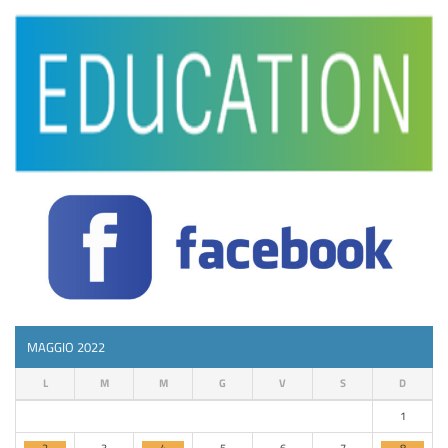
MAGGIO 2022
L
M
M
G
V
S
D
1