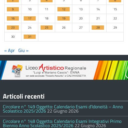
2
3
4
5
6
7
8
9
10
11
12
13
14
15
16
17
18
19
20
21
22
23
24
25
26
27
28
29
30
31
« Apr
Giu »
Articoli recenti
Circolare n° 149 Oggetto: Calendario Esami d’Idoneità – Anno
Scolastico 2025/2026
22 Giugno 2026
Circolare n° 148 Oggetto: Calendario Esami Integrativi Primo
Biennio Anno Scolastico 2025/2026
22 Giugno 2026