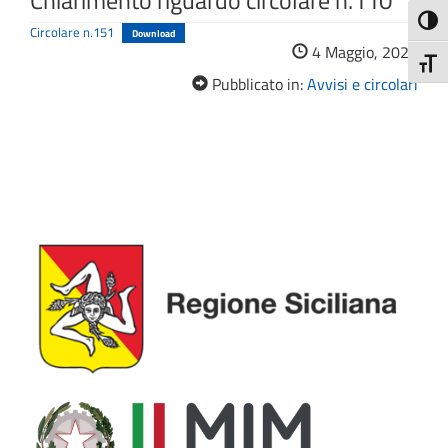
Chiarimento riguardo circolare n.110
Attiva
Circolare n.151
Download
4 Maggio, 2022
Attiv
Pubblicato in:
Avvisi e circolari