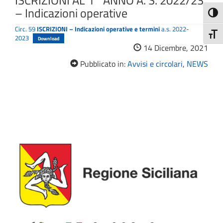
ISCRIZIONI AL 1° ANNO A. S. 2022/23
– Indicazioni operative
Attiva
Circ. 59
ISCRIZIONI – Indicazioni operative e termini
a.s. 2022-
Attiv
2023
Download
14 Dicembre, 2021
Pubblicato in:
Avvisi e circolari
,
NEWS