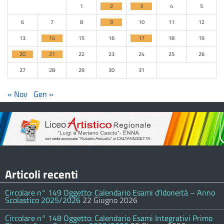
1
2
3
4
5
6
7
8
9
10
11
12
13
14
15
16
17
18
19
20
21
22
23
24
25
26
27
28
29
30
31
« Nov
Gen »
Articoli recenti
Circolare n° 149 Oggetto: Calendario Esami d’Idoneità – Anno
Scolastico 2025/2026
22 Giugno 2026
Circolare n° 148 Oggetto: Calendario Esami Integrativi Primo