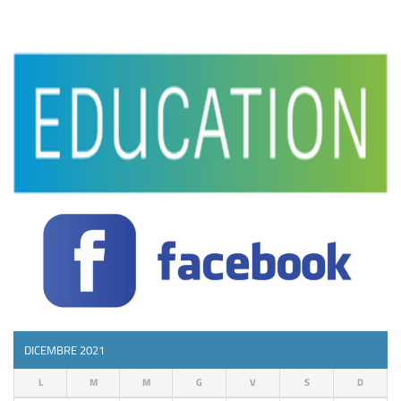
DICEMBRE 2021
L
M
M
G
V
S
D