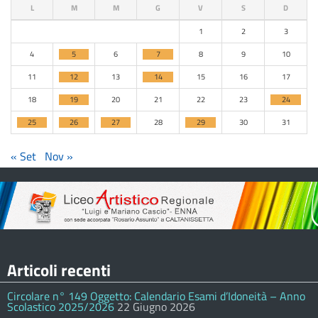
L
M
M
G
V
S
D
1
2
3
4
5
6
7
8
9
10
11
12
13
14
15
16
17
18
19
20
21
22
23
24
25
26
27
28
29
30
31
« Set
Nov »
Articoli recenti
Circolare n° 149 Oggetto: Calendario Esami d’Idoneità – Anno
Scolastico 2025/2026
22 Giugno 2026