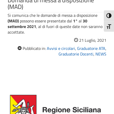
Domanda di messa a disposizione
(MAD)
Si comunica che le domande di messa a disposizione
Attiva
(MAD)
possono essere presentate dal
1°
al
30
settembre 2021
, al di fuori di queste date non saranno
Attiv
accettate.
21 Luglio, 2021
Pubblicato in:
Avvisi e circolari
,
Graduatorie ATA
,
Graduatorie Docenti
,
NEWS