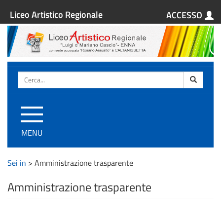
Liceo Artistico Regionale
ACCESSO
Cerca
Attiva
/
MENU
disattiva
la
navigazione
Sei in
>
Amministrazione trasparente
Amministrazione trasparente